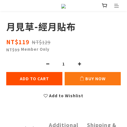
月見草-經月貼布
NT$119
NT$129
Member Only
NT$99
ADD TO CART
BUY NOW
Add to Wishlist
Additional
Shipping &