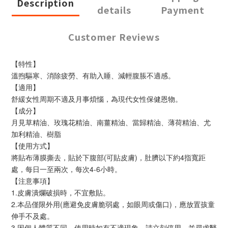
Description
details
Payment
Customer Reviews
【特性】
溫煦驅寒、消除疲勞、有助入睡、減輕腹脹不適感。
【適用】
舒緩女性周期不適及月事煩惱，為現代女性保健恩物。
【成分】
月見草精油、玫瑰花精油、南薑精油、當歸精油、薄荷精油、尤
加利精油、樹脂
【使用方式】
將貼布薄膜撕去，貼於下腹部(可貼皮膚)，肚臍以下約4指寬距
處，每日一至兩次，每次4-6小時。
【注意事項】
1.皮膚潰爛破損時，不宜敷貼。
2.本品僅限外用(應避免皮膚脆弱處，如眼周或傷口)，應放置孩童
伸手不及處。
3.因個人體質不同，使用時如有不適現象，請立刻停用，並尋求醫