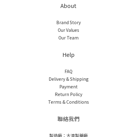
About
Brand Story
Our Values
Our Team
Help
FAQ
Delivery & Shipping
Payment
Return Policy
Terms & Conditions
聯絡我們
製造廠：大濟製藥廠