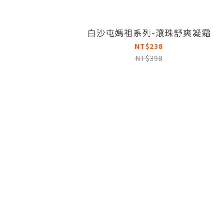
白沙屯媽祖系列-滾珠舒爽凝霜
NT$238
NT$398