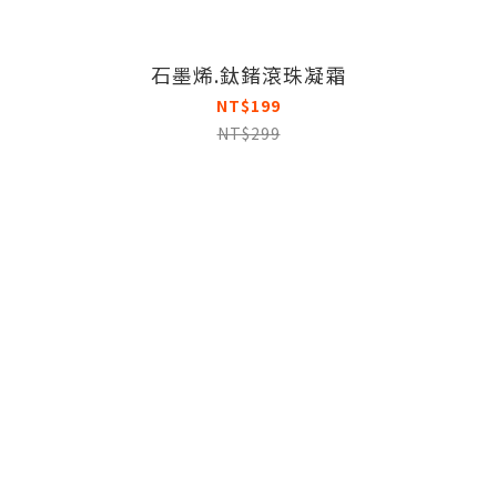
石墨烯.鈦鍺滾珠凝霜
NT$199
NT$299