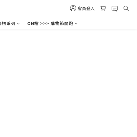
會員登入
條根系列
ON檔 >>> 購物節開跑
.