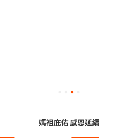
媽祖庇佑 感恩延續