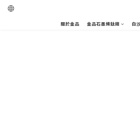
關於金品
金品石墨烯鈦鍺
白