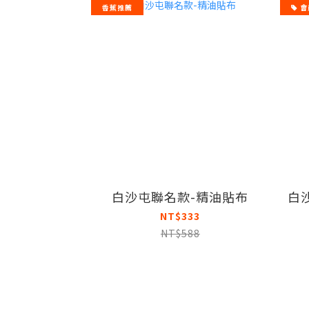
香蕉推薦
會
白沙屯聯名款-精油貼布
白
NT$333
NT$588