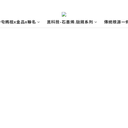
沙屯媽祖x金品x聯名
黑科技-石墨烯.鈦鍺系列
傳統根源一