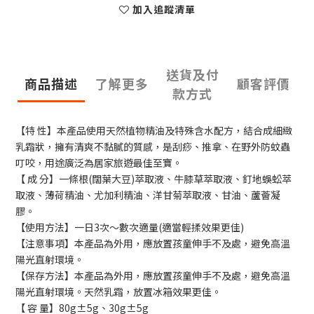
加入追蹤清單
送貨及付
商品描述
了解更多
顧客評價
款方式
【特 性】本產品使用天然植物精油及特殊含水配方，結合成細緻
乳霜狀，擁有清爽不黏膩的質感，是刮痧、推拿、在野外防蚊蟲
叮咬，用途廣泛為居家旅遊最佳至寶。
【 成 分】一條根(闊葉大豆)萃取液、牛膝草萃取液、釘地蜈蚣萃
取液、薄荷精油、尤加利精油、洋甘菊萃取液、甘油、蘆薈凝
膠。
【使用方法】一日3次～數次適量(適當輕揉效果更佳)
【注意事項】本產品為外用，應放置孩童伸手不及處，避免高溫
陽光直射環境。
【保存方法】本產品為外用，應放置孩童伸手不及處，避免高溫
陽光直射環境。天然乳霜，放置冰箱效果更佳。
【 容 量】80g±5g、30g±5g